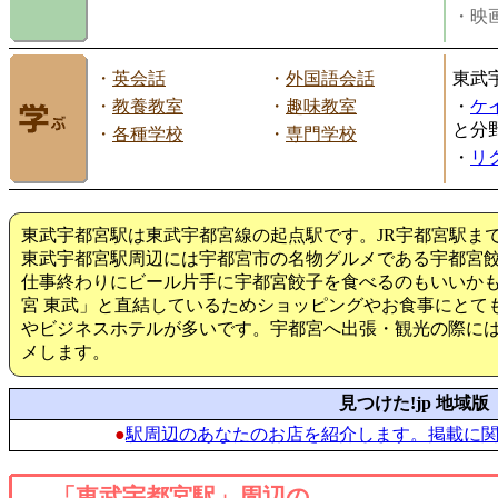
・映画
・
英会話
・
外国語会話
東武
・
教養教室
・
趣味教室
・
ケ
と分
・
各種学校
・
専門学校
・
リ
東武宇都宮駅は東武宇都宮線の起点駅です。JR宇都宮駅ま
東武宇都宮駅周辺には宇都宮市の名物グルメである宇都宮
仕事終わりにビール片手に宇都宮餃子を食べるのもいいか
宮 東武」と直結しているためショッピングやお食事にとて
やビジネスホテルが多いです。宇都宮へ出張・観光の際に
メします。
見つけた!jp 地域版
●
駅周辺のあなたのお店を紹介します。掲載に
「東武宇都宮駅」周辺の