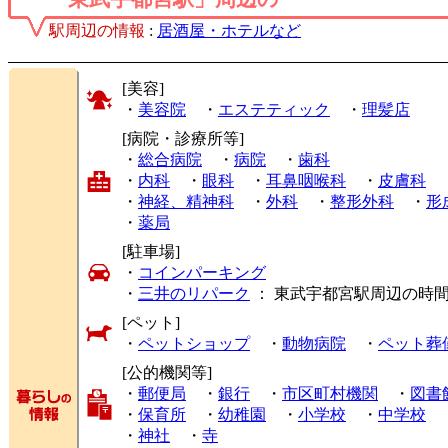
駅周辺の情報
:
居酒屋・ホテルなど
[美容]
・
美容院
・
エステティック
・
理髪店
[病院・診療所等]
・
総合病院
・
病院
・
歯科
・
内科
・
眼科
・
耳鼻咽喉科
・
皮膚科
・
神経、精神科
・
外科
・
整形外科
・
形
・
薬局
[駐車場]
・
コインパーキング
・
三井のリパーク
： 東武宇都宮駅周辺の時
[ペット]
・
ペットショップ
・
動物病院
・
ペット葬
[公的機関等]
・
郵便局
・
銀行
・
市区町村機関
・
図書
・
保育所
・
幼稚園
・
小学校
・
中学校
・
神社
・
寺