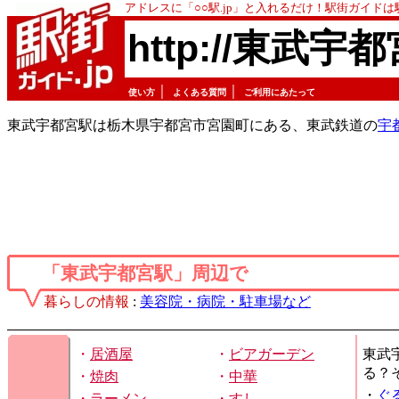
アドレスに「○○駅.jp」と入れるだけ！駅街ガイド
http://東武宇都
｜
｜
使い方
よくある質問
ご利用にあたって
東武宇都宮駅は栃木県宇都宮市宮園町にある、東武鉄道の
宇
「東武宇都宮駅」周辺で
暮らしの情報
:
美容院・病院・駐車場など
・
居酒屋
・
ビアガーデン
東武
る？
・
焼肉
・
中華
・
ぐ
・
ラーメン
・
すし