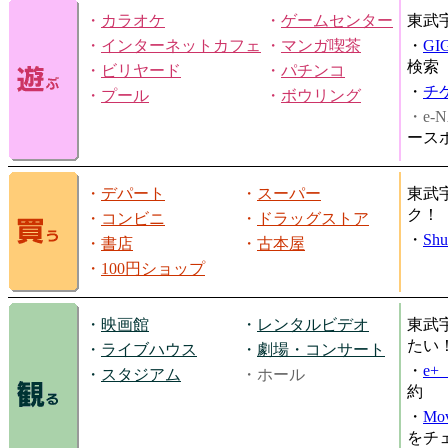
・
カラオケ
・
ゲームセンター
東武
・
インターネットカフェ
・
マンガ喫茶
・
GI
検索
・
ビリヤード
・
パチンコ
・
チ
・
プール
・
ボウリング
・e-N
ース
・
デパート
・
スーパー
東武
ク！
・
コンビニ
・
ドラッグストア
・
Shu
・
書店
・
古本屋
・
100円ショップ
・
映画館
・
レンタルビデオ
東武
たい
・
ライブハウス
・
劇場・コンサート
・
e
・
スタジアム
・ホール
約
・
Mov
をチ