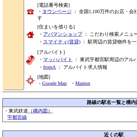
[電話番号検索]
・
タウンページ
： 全国1,100万件のお店
す
[住まいを借りる]
・
アパマンショップ
： こだわり検索メニュ
・
スマイティ(賃貸)
： 駅周辺の賃貸物件を
[アルバイト]
・
マッハバイト
： 東武宇都宮駅周辺のアル
・
fromA
：
アルバイト求人情報
[地図]
・
Google Map
・
Mapion
路線の駅名一覧と構内
・東武鉄道
（構内図）
宇都宮線
近くの駅