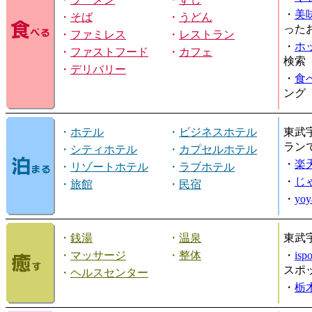
・
美
・
そば
・
うどん
った
・
ファミレス
・
レストラン
・
ホ
・
ファストフード
・
カフェ
検索
・
デリバリー
・
食
ング
・
ホテル
・
ビジネスホテル
東武
ラン
・
シティホテル
・
カプセルホテル
・
楽
・
リゾートホテル
・
ラブホテル
・
じ
・
旅館
・
民宿
・
yo
・
銭湯
・
温泉
東武
・
マッサージ
・
整体
・
is
スポ
・
ヘルスセンター
・
栃