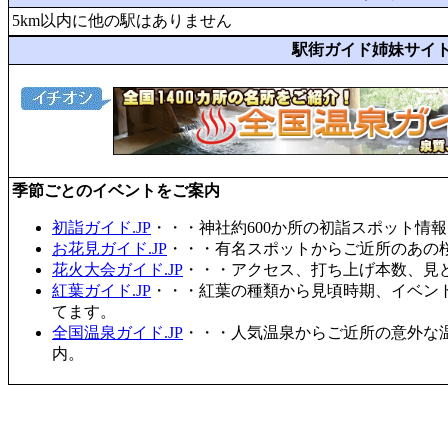
5km以内に他の駅はありません
駅街ガイド姉妹サイ
季節ごとのイベントをご案内
初詣ガイド.JP
・・・神社約600か所の初詣スポット情
お花見ガイド.JP
・・・有名スポットからご近所のあの桜
花火大会ガイド.JP
・・・アクセス、打ち上げ本数、見
紅葉ガイド.JP
・・・紅葉の種類から見頃時期、イベン
てます。
全国温泉ガイド.JP
・・・人気温泉からご近所の意外な
内。